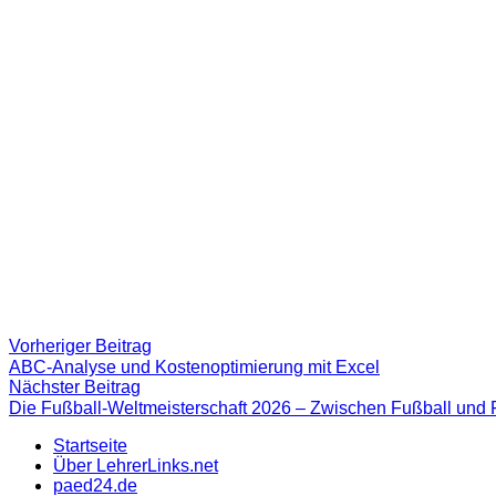
Beitragsnavigation
Vorheriger
Vorheriger Beitrag
Beitrag:
ABC-Analyse und Kostenoptimierung mit Excel
Nächster
Nächster Beitrag
Beitrag
Die Fußball-Weltmeisterschaft 2026 – Zwischen Fußball und 
Startseite
Über LehrerLinks.net
paed24.de