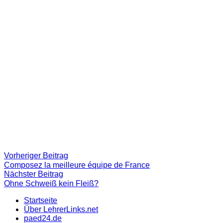
Beitragsnavigation
Vorheriger
Vorheriger Beitrag
Beitrag:
Composez la meilleure équipe de France
Nächster
Nächster Beitrag
Beitrag
Ohne Schweiß kein Fleiß?
Startseite
Über LehrerLinks.net
paed24.de