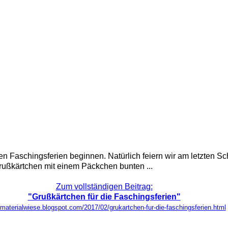
 Faschingsferien beginnen. Natürlich feiern wir am letzten Sch
ußkärtchen mit einem Päckchen bunten ...
Zum vollständigen Beitrag:
"Grußkärtchen für die Faschingsferien"
//materialwiese.blogspot.com/2017/02/grukartchen-fur-die-faschingsferien.html