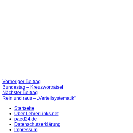
Beitragsnavigation
Vorheriger
Vorheriger Beitrag
Beitrag:
Bundestag – Kreuzworträtsel
Nächster
Nächster Beitrag
Beitrag
Rein und raus – „Verteilsystematik“
Startseite
Über LehrerLinks.net
paed24.de
Datenschutzerklärung
Impressum