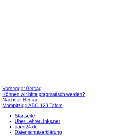
Beitragsnavigation
Vorheriger
Vorheriger Beitrag
Beitrag:
Können wir bitte pragmatisch werden?
Nächster
Nächster Beitrag
Beitrag
Mompitzige ABC-123 Tafeln
Startseite
Über LehrerLinks.net
paed24.de
Datenschutzerklärung