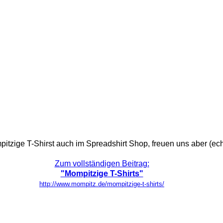
ge T-Shirst auch im Spreadshirt Shop, freuen uns aber (echt!)
Zum vollständigen Beitrag:
"Mompitzige T-Shirts"
http://www.mompitz.de/mompitzige-t-shirts/