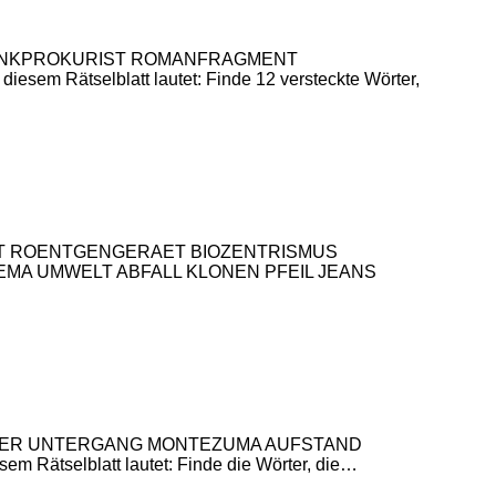
NER BANKPROKURIST ROMANFRAGMENT
tselblatt lautet: Finde 12 versteckte Wörter,
KTIVITAET ROENTGENGERAET BIOZENTRISMUS
A UMWELT ABFALL KLONEN PFEIL JEANS
EICHTüMER UNTERGANG MONTEZUMA AUFSTAND
selblatt lautet: Finde die Wörter, die…