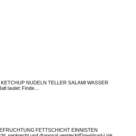
PFEFFER KETCHUP NUDELN TELLER SALAMI WASSER
t lautet: Finde…
TTER BEFRUCHTUNG FETTSCHICHT EINNISTEN
ht, senkrecht und diagonal versteckt!Download-Link