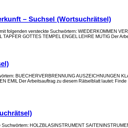
erkunft – Suchsel (Wortsuchrätsel)
erkunft“ mit folgenden versteckte Suchwörtern: WIEDERK
ER GOTTES TEMPEL ENGEL LEHRE MUTIG Der Arbeitsauftra
el)
teckte Suchwörtern: BUECHERVERBRENNUNG AUSZEICHNUNG
Arbeitsauftrag zu diesem Rätselblatt lautet: Finde im Wo
uchrätsel)
 versteckte Suchwörtern: HOLZBLASINSTRUMENT SAITENIN