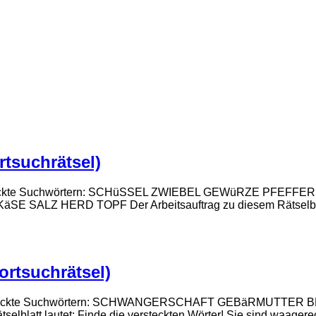
rtsuchrätsel)
den versteckte Suchwörtern: SCHüSSEL ZWIEBEL GEWüRZE 
LZ HERD TOPF Der Arbeitsauftrag zu diesem Rätselblat
ortsuchrätsel)
nden versteckte Suchwörtern: SCHWANGERSCHAFT GEBäRMU
latt lautet: Finde die versteckten Wörter! Sie sind waagerec