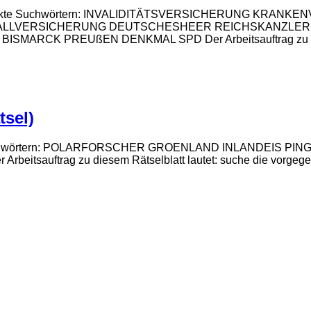
n versteckte Suchwörtern: INVALIDITÄTSVERSICHERUNG K
LLVERSICHERUNG DEUTSCHESHEER REICHSKANZLER 
CK PREUßEN DENKMAL SPD Der Arbeitsauftrag zu diesem 
tsel)
steckte Suchwörtern: POLARFORSCHER GROENLAND INLANDEI
auftrag zu diesem Rätselblatt lautet: suche die vorgegebe