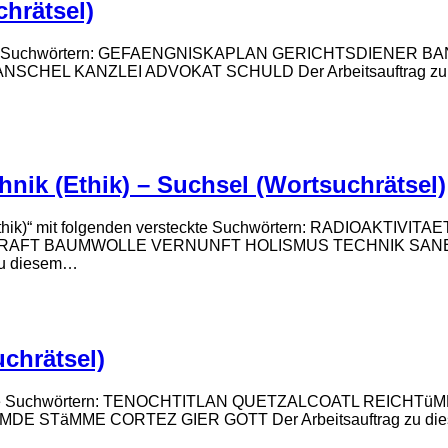
hrätsel)
versteckte Suchwörtern: GEFAENGNISKAPLAN GERICHTSDIE
ANZLEI ADVOKAT SCHULD Der Arbeitsauftrag zu diesem Rä
nik (Ethik) – Suchsel (Wortsuchrätsel)
ik (Ethik)“ mit folgenden versteckte Suchwörtern: RADIOA
AFT BAUMWOLLE VERNUNFT HOLISMUS TECHNIK SANEM
u diesem…
uchrätsel)
 versteckte Suchwörtern: TENOCHTITLAN QUETZALCOATL R
MME CORTEZ GIER GOTT Der Arbeitsauftrag zu diesem Rät