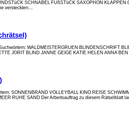
UNDSTüCK SCHNABEL FUßSTüCK SAXOPHON KLAPPEN G
die versteckten…
chrätsel)
versteckte Suchwörtern: WALDMEISTERGRUEN BLINDENSCHRI
JORIT BLIND JANNE GEIGE KATIE HELEN ANNA BEN Der Arbe
)
kte Suchwörtern: SONNENBRAND VOLLEYBALL KINO REISE S
SAND Der Arbeitsauftrag zu diesem Rätselblatt lautet: