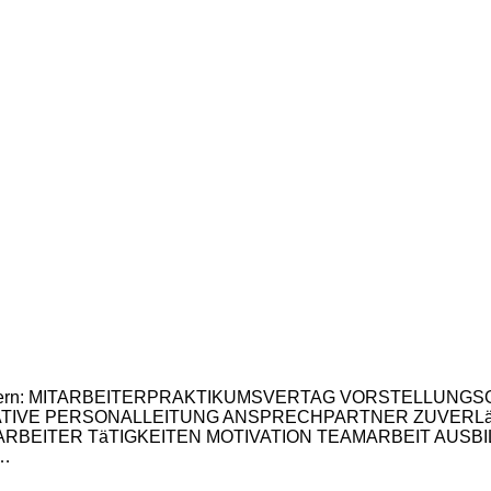
te Suchwörtern: MITARBEITERPRAKTIKUMSVERTAG VORSTE
TIVE PERSONALLEITUNG ANSPRECHPARTNER ZUVERLäS
BEITER TäTIGKEITEN MOTIVATION TEAMARBEIT AUSB
,…