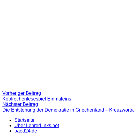
Beitragsnavigation
Vorheriger
Vorheriger Beitrag
Beitrag:
Kopfrechenlesespiel Einmaleins
Nächster
Nächster Beitrag
Beitrag
Die Entstehung der Demokratie in Griechenland – Kreuzworträ
Startseite
Über LehrerLinks.net
paed24.de