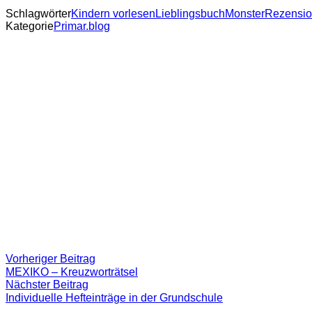
Schlagwörter
Kindern vorlesen
Lieblingsbuch
Monster
Rezensi
Kategorie
Primar.blog
Beitragsnavigation
Vorheriger
Vorheriger Beitrag
Beitrag:
MEXIKO – Kreuzworträtsel
Nächster
Nächster Beitrag
Beitrag
Individuelle Hefteinträge in der Grundschule