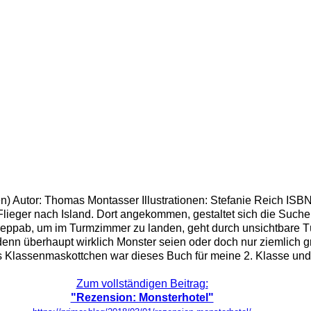
ken) Autor: Thomas Montasser Illustrationen: Stefanie Reich IS
 Flieger nach Island. Dort angekommen, gestaltet sich die Such
reppab, um im Turmzimmer zu landen, geht durch unsichtbare Tü
denn überhaupt wirklich Monster seien oder doch nur ziemlich g
 Klassenmaskottchen war dieses Buch für meine 2. Klasse und m
Zum vollständigen Beitrag:
"Rezension: Monsterhotel"