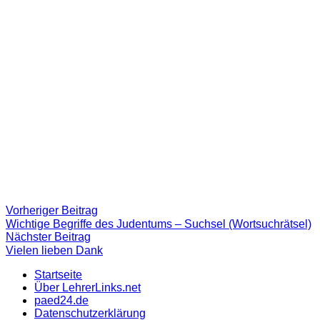
Beitragsnavigation
Vorheriger
Vorheriger Beitrag
Beitrag:
Wichtige Begriffe des Judentums – Suchsel (Wortsuchrätsel)
Nächster
Nächster Beitrag
Beitrag
Vielen lieben Dank
Startseite
Über LehrerLinks.net
paed24.de
Datenschutzerklärung