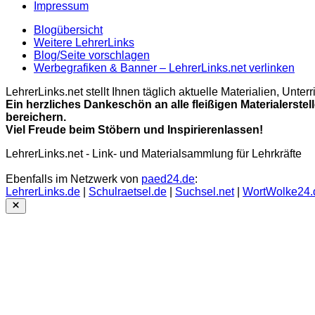
Impressum
Blogübersicht
Weitere LehrerLinks
Blog/Seite vorschlagen
Werbegrafiken & Banner – LehrerLinks.net verlinken
LehrerLinks.net stellt Ihnen täglich aktuelle Materialien, Unt
Ein herzliches Dankeschön an alle fleißigen Materialerstel
bereichern.
Viel Freude beim Stöbern und Inspirierenlassen!
LehrerLinks.net - Link- und Materialsammlung für Lehrkräfte
Ebenfalls im Netzwerk von
paed24.de
:
LehrerLinks.de
|
Schulraetsel.de
|
Suchsel.net
|
WortWolke24.
Close