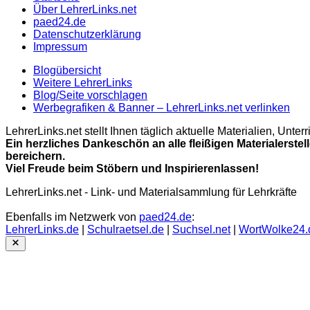
Über LehrerLinks.net
paed24.de
Datenschutzerklärung
Impressum
Blogübersicht
Weitere LehrerLinks
Blog/Seite vorschlagen
Werbegrafiken & Banner – LehrerLinks.net verlinken
LehrerLinks.net stellt Ihnen täglich aktuelle Materialien, Unt
Ein herzliches Dankeschön an alle fleißigen Materialerstel
bereichern.
Viel Freude beim Stöbern und Inspirierenlassen!
LehrerLinks.net - Link- und Materialsammlung für Lehrkräfte
Ebenfalls im Netzwerk von
paed24.de
:
LehrerLinks.de
|
Schulraetsel.de
|
Suchsel.net
|
WortWolke24.
Close