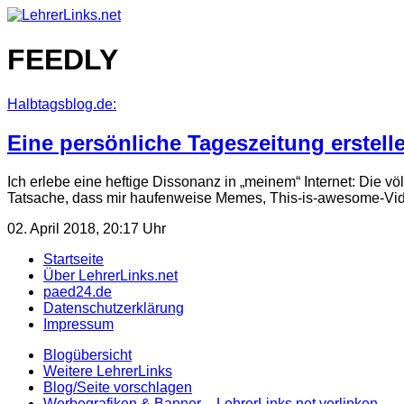
Skip
to
content
FEEDLY
Halbtagsblog.de:
Eine persönliche Tageszeitung erstell
Ich erlebe eine heftige Dissonanz in „meinem“ Internet: Die völ
Tatsache, dass mir haufenweise Memes, This-is-awesome-V
02. April 2018, 20:17 Uhr
Startseite
Über LehrerLinks.net
paed24.de
Datenschutzerklärung
Impressum
Blogübersicht
Weitere LehrerLinks
Blog/Seite vorschlagen
Werbegrafiken & Banner – LehrerLinks.net verlinken