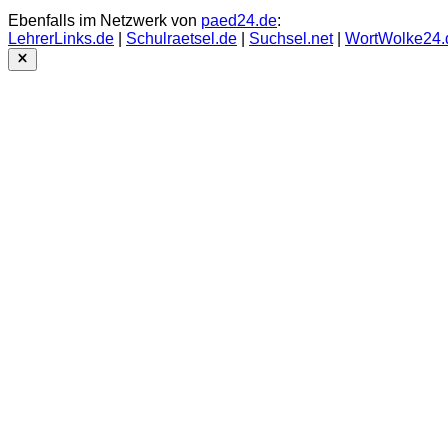
Ebenfalls im Netzwerk von
paed24.de
:
LehrerLinks.de
|
Schulraetsel.de
|
Suchsel.net
|
WortWolke24.
Close