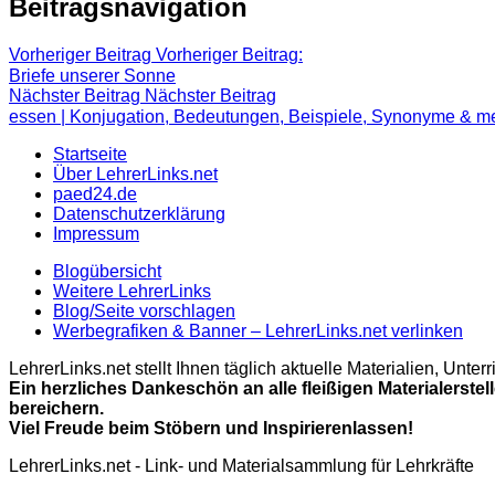
Beitragsnavigation
Vorheriger Beitrag
Vorheriger Beitrag:
Briefe unserer Sonne
Nächster Beitrag
Nächster Beitrag
essen | Konjugation, Bedeutungen, Beispiele, Synonyme & m
Startseite
Über LehrerLinks.net
paed24.de
Datenschutzerklärung
Impressum
Blogübersicht
Weitere LehrerLinks
Blog/Seite vorschlagen
Werbegrafiken & Banner – LehrerLinks.net verlinken
LehrerLinks.net stellt Ihnen täglich aktuelle Materialien, Unt
Ein herzliches Dankeschön an alle fleißigen Materialerstel
bereichern.
Viel Freude beim Stöbern und Inspirierenlassen!
LehrerLinks.net - Link- und Materialsammlung für Lehrkräfte