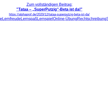
Zum vollständigen Beitrag:
"Tataa – „SuperPutzig“-Beta ist da!"
https://alphaprof.de/2020/12/tataa-superputzig-beta-ist-da/
le
Lernfreude
Lernspaß
Lernspiel
Online-Übung
Rechtschreibung