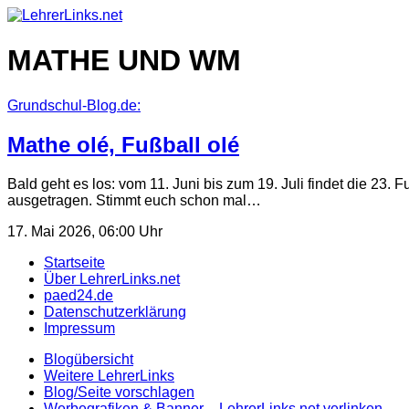
Skip
to
content
MATHE UND WM
Grundschul-Blog.de:
Mathe olé, Fußball olé
Bald geht es los: vom 11. Juni bis zum 19. Juli findet die 2
ausgetragen. Stimmt euch schon mal…
17. Mai 2026, 06:00 Uhr
Startseite
Über LehrerLinks.net
paed24.de
Datenschutzerklärung
Impressum
Blogübersicht
Weitere LehrerLinks
Blog/Seite vorschlagen
Werbegrafiken & Banner – LehrerLinks.net verlinken