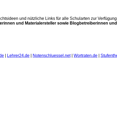
errichtsideen und nützliche Links für alle Schularten zur Verfü
lerinnen und Materialersteller sowie Blogbetreiberinnen und 
de
|
Lehrer24.de
|
Notenschluessel.net
|
Wortraten.de
|
Stufenth