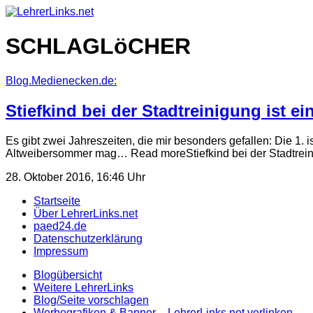
Skip
to
content
SCHLAGLöCHER
Blog.Medienecken.de:
Stiefkind bei der Stadtreinigung ist e
Es gibt zwei Jahreszeiten, die mir besonders gefallen: Die 1. 
Altweibersommer mag… Read moreStiefkind bei der Stadtre
28. Oktober 2016, 16:46 Uhr
Startseite
Über LehrerLinks.net
paed24.de
Datenschutzerklärung
Impressum
Blogübersicht
Weitere LehrerLinks
Blog/Seite vorschlagen
Werbegrafiken & Banner – LehrerLinks.net verlinken