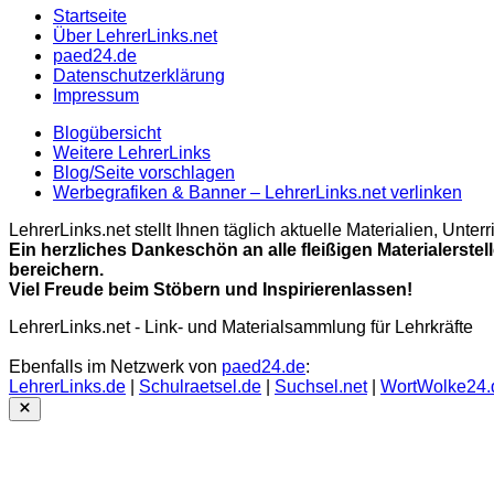
Startseite
Über LehrerLinks.net
paed24.de
Datenschutzerklärung
Impressum
Blogübersicht
Weitere LehrerLinks
Blog/Seite vorschlagen
Werbegrafiken & Banner – LehrerLinks.net verlinken
LehrerLinks.net stellt Ihnen täglich aktuelle Materialien, Unt
Ein herzliches Dankeschön an alle fleißigen Materialerstel
bereichern.
Viel Freude beim Stöbern und Inspirierenlassen!
LehrerLinks.net - Link- und Materialsammlung für Lehrkräfte
Ebenfalls im Netzwerk von
paed24.de
:
LehrerLinks.de
|
Schulraetsel.de
|
Suchsel.net
|
WortWolke24.
Close