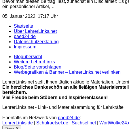
Bevor man diesen Beitrag liest, zunächst ein Disclaimer: Es ge
ein persönlicher Artikel,…
05. Januar 2022, 17:17 Uhr
Startseite
Über LehrerLinks.net
paed24.de
Datenschutzerklärung
Impressum
Blogübersicht
Weitere LehrerLinks
Blog/Seite vorschlagen
Werbegrafiken & Banner – LehrerLinks.net verlinken
LehrerLinks.net stellt Ihnen täglich aktuelle Materialien, Unt
Ein herzliches Dankeschön an alle fleißigen Materialerstel
bereichern.
Viel Freude beim Stöbern und Inspirierenlassen!
LehrerLinks.net - Link- und Materialsammlung für Lehrkräfte
Ebenfalls im Netzwerk von
paed24.de
:
LehrerLinks.de
|
Schulraetsel.de
|
Suchsel.net
|
WortWolke24.