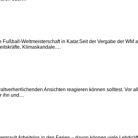
 Fußball-Weltmeisterschaft in Katar.Seit der Vergabe der WM an
eitskräfte, Klimaskandale.…
verherrlichenden Ansichten reagieren können solltest. Vor all
er ihn und…
grault Arbeitslos in den Ferien – davon können viele Lehrkräfte