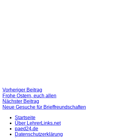
Beitragsnavigation
Vorheriger
Vorheriger Beitrag
Beitrag:
Frohe Ostern, euch allen
Nächster
Nächster Beitrag
Beitrag
Neue Gesuche für Brieffreundschaften
Startseite
Über LehrerLinks.net
paed24.de
Datenschutzerklärung