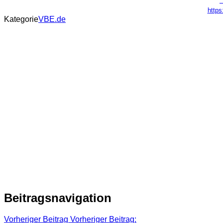
https
Kategorie
VBE.de
Beitragsnavigation
Vorheriger Beitrag
Vorheriger Beitrag: