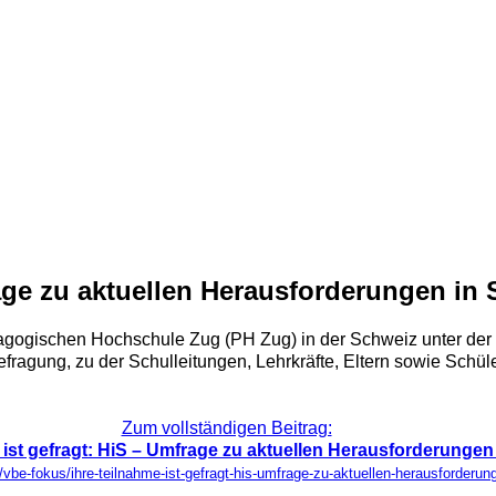
rage zu aktuellen Herausforderungen in 
agogischen Hochschule Zug (PH Zug) in der Schweiz unter der 
fragung, zu der Schulleitungen, Lehrkräfte, Eltern sowie Schül
Zum vollständigen Beitrag:
 ist gefragt: HiS – Umfrage zu aktuellen Herausforderungen
/vbe-fokus/ihre-teilnahme-ist-gefragt-his-umfrage-zu-aktuellen-herausforderun