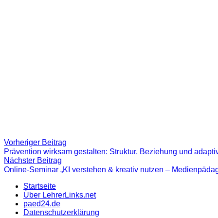
Beitragsnavigation
Vorheriger
Vorheriger Beitrag
Beitrag:
Prävention wirksam gestalten: Struktur, Beziehung und adaptiv
Nächster
Nächster Beitrag
Beitrag
Online-Seminar „KI verstehen & kreativ nutzen – Medienpädag
Startseite
Über LehrerLinks.net
paed24.de
Datenschutzerklärung