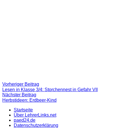
Beitragsnavigation
Vorheriger
Vorheriger Beitrag
Beitrag:
Lesen in Klasse 3/4: Storchennest in Gefahr VII
Nächster
Nächster Beitrag
Beitrag
Herbstideen: Erdbeer-Kind
Startseite
Über LehrerLinks.net
paed24.de
Datenschutzerklärung