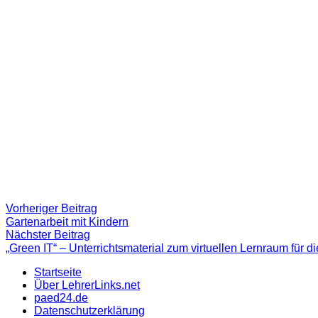
Beitragsnavigation
Vorheriger
Vorheriger Beitrag
Beitrag:
Gartenarbeit mit Kindern
Nächster
Nächster Beitrag
Beitrag
„Green IT“ – Unterrichtsmaterial zum virtuellen Lernraum für die
Startseite
Über LehrerLinks.net
paed24.de
Datenschutzerklärung