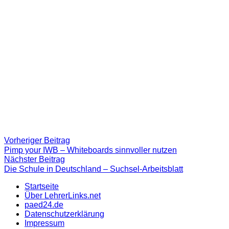
Beitragsnavigation
Vorheriger
Vorheriger Beitrag
Beitrag:
Pimp your IWB – Whiteboards sinnvoller nutzen
Nächster
Nächster Beitrag
Beitrag
Die Schule in Deutschland – Suchsel-Arbeitsblatt
Startseite
Über LehrerLinks.net
paed24.de
Datenschutzerklärung
Impressum