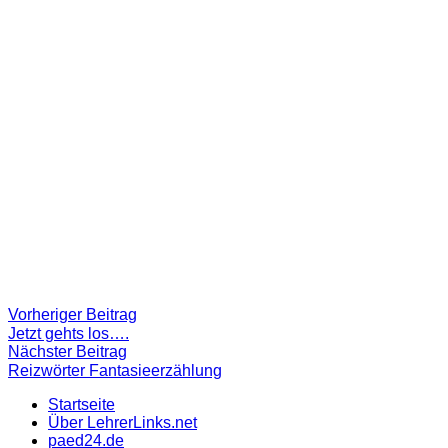
Beitragsnavigation
Vorheriger
Vorheriger Beitrag
Beitrag:
Jetzt gehts los….
Nächster
Nächster Beitrag
Beitrag
Reizwörter Fantasieerzählung
Startseite
Über LehrerLinks.net
paed24.de