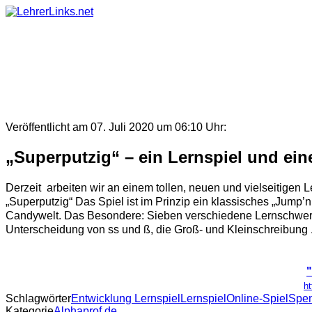
Skip
to
content
Veröffentlicht am 07. Juli 2020 um 06:10 Uhr:
„Superputzig“ – ein Lernspiel und ei
Derzeit arbeiten wir an einem tollen, neuen und vielseitigen
„Superputzig“ Das Spiel ist im Prinzip ein klassisches „Jump’
Candywelt. Das Besondere: Sieben verschiedene Lernschwerp
Unterscheidung von ss und ß, die Groß- und Kleinschreibung .
"
ht
Schlagwörter
Entwicklung Lernspiel
Lernspiel
Online-Spiel
Spe
Kategorie
Alphaprof.de