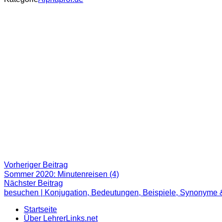
Beitragsnavigation
Vorheriger
Vorheriger Beitrag
Beitrag:
Sommer 2020: Minutenreisen (4)
Nächster
Nächster Beitrag
Beitrag
besuchen | Konjugation, Bedeutungen, Beispiele, Synonyme 
Startseite
Über LehrerLinks.net