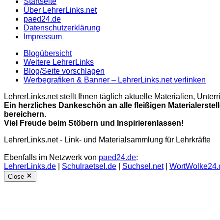
Startseite
Über LehrerLinks.net
paed24.de
Datenschutzerklärung
Impressum
Blogübersicht
Weitere LehrerLinks
Blog/Seite vorschlagen
Werbegrafiken & Banner – LehrerLinks.net verlinken
LehrerLinks.net stellt Ihnen täglich aktuelle Materialien, Unt
Ein herzliches Dankeschön an alle fleißigen Materialerstel
bereichern.
Viel Freude beim Stöbern und Inspirierenlassen!
LehrerLinks.net - Link- und Materialsammlung für Lehrkräfte
Ebenfalls im Netzwerk von
paed24.de
:
LehrerLinks.de
|
Schulraetsel.de
|
Suchsel.net
|
WortWolke24.
Close