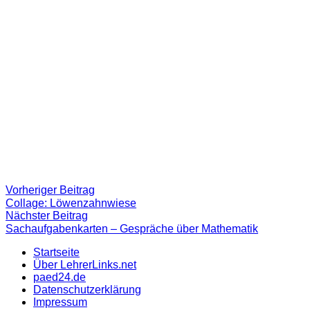
Beitragsnavigation
Vorheriger
Vorheriger Beitrag
Beitrag:
Collage: Löwenzahnwiese
Nächster
Nächster Beitrag
Beitrag
Sachaufgabenkarten – Gespräche über Mathematik
Startseite
Über LehrerLinks.net
paed24.de
Datenschutzerklärung
Impressum