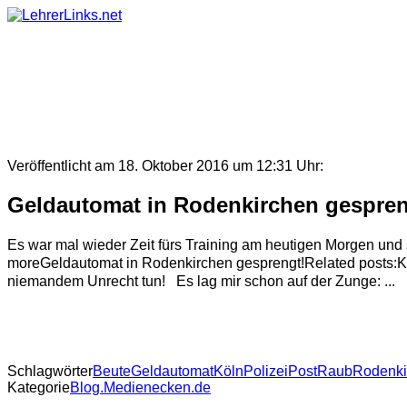
Skip
to
content
Veröffentlicht am 18. Oktober 2016 um 12:31 Uhr:
Geldautomat in Rodenkirchen gespren
Es war mal wieder Zeit fürs Training am heutigen Morgen u
moreGeldautomat in Rodenkirchen gesprengt!Related posts:Kar
niemandem Unrecht tun! Es lag mir schon auf der Zunge: ...
Schlagwörter
Beute
Geldautomat
Köln
Polizei
Post
Raub
Rodenki
Kategorie
Blog.Medienecken.de