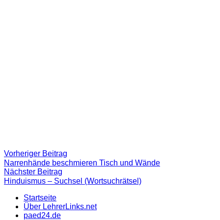
Beitragsnavigation
Vorheriger
Vorheriger Beitrag
Beitrag:
Narrenhände beschmieren Tisch und Wände
Nächster
Nächster Beitrag
Beitrag
Hinduismus – Suchsel (Wortsuchrätsel)
Startseite
Über LehrerLinks.net
paed24.de