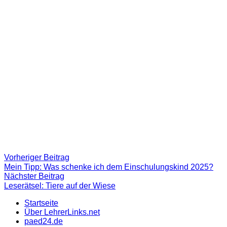
Beitragsnavigation
Vorheriger
Vorheriger Beitrag
Beitrag:
Mein Tipp: Was schenke ich dem Einschulungskind 2025?
Nächster
Nächster Beitrag
Beitrag
Leserätsel: Tiere auf der Wiese
Startseite
Über LehrerLinks.net
paed24.de