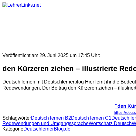
Skip
to
content
Veröffentlicht am 29. Juni 2025 um 17:45 Uhr:
den Kürzeren ziehen – illustrierte Re
Deutsch lernen mit Deutschlernerblog Hier lernt ihr die Bede
Redewendungen. Der Beitrag den Kürzeren ziehen – illustriert
"den Kürz
https://deut
Schlagwörter
Deutsch lernen B2
Deutsch lernen C1
Deutsch le
Redewendungen und Umgangssprache
Wortschatz Deutsch
W
Kategorie
DeutschlernerBlog.de