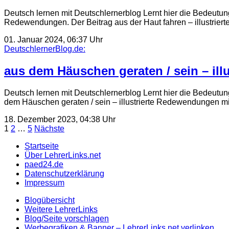
Deutsch lernen mit Deutschlernerblog Lernt hier die Bedeutun
Redewendungen. Der Beitrag aus der Haut fahren – illustrie
01. Januar 2024, 06:37 Uhr
DeutschlernerBlog.de:
aus dem Häuschen geraten / sein – ill
Deutsch lernen mit Deutschlernerblog Lernt hier die Bedeutun
dem Häuschen geraten / sein – illustrierte Redewendungen m
18. Dezember 2023, 04:38 Uhr
Seitennummerierung
1
2
…
5
Nächste
der
Startseite
Über LehrerLinks.net
Beiträge
paed24.de
Datenschutzerklärung
Impressum
Blogübersicht
Weitere LehrerLinks
Blog/Seite vorschlagen
Werbegrafiken & Banner – LehrerLinks.net verlinken