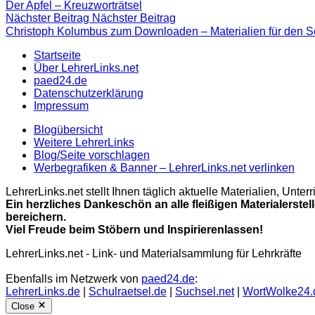
Der Apfel – Kreuzworträtsel
Nächster Beitrag
Nächster Beitrag
Christoph Kolumbus zum Downloaden – Materialien für den Sch
Startseite
Über LehrerLinks.net
paed24.de
Datenschutzerklärung
Impressum
Blogübersicht
Weitere LehrerLinks
Blog/Seite vorschlagen
Werbegrafiken & Banner – LehrerLinks.net verlinken
LehrerLinks.net stellt Ihnen täglich aktuelle Materialien, Unt
Ein herzliches Dankeschön an alle fleißigen Materialerstel
bereichern.
Viel Freude beim Stöbern und Inspirierenlassen!
LehrerLinks.net - Link- und Materialsammlung für Lehrkräfte
Ebenfalls im Netzwerk von
paed24.de
:
LehrerLinks.de
|
Schulraetsel.de
|
Suchsel.net
|
WortWolke24.
Close