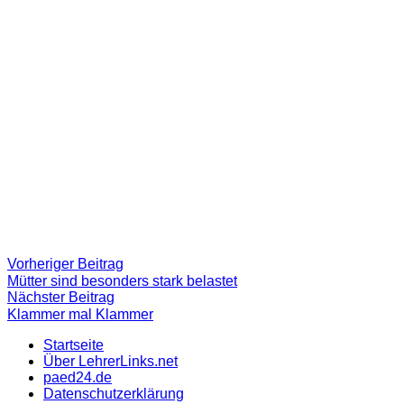
Beitragsnavigation
Vorheriger
Vorheriger Beitrag
Beitrag:
Mütter sind besonders stark belastet
Nächster
Nächster Beitrag
Beitrag
Klammer mal Klammer
Startseite
Über LehrerLinks.net
paed24.de
Datenschutzerklärung