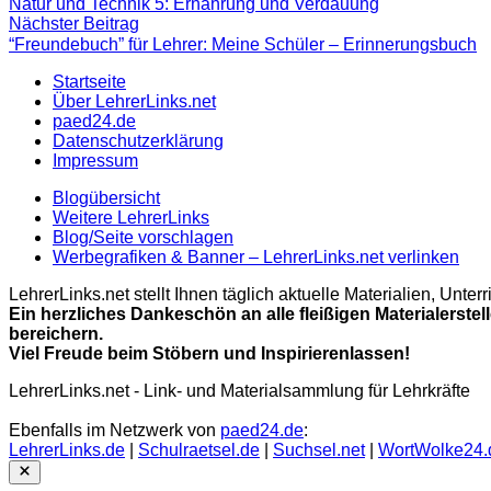
Beitrag:
Natur und Technik 5: Ernährung und Verdauung
Nächster
Nächster Beitrag
Beitrag
“Freundebuch” für Lehrer: Meine Schüler – Erinnerungsbuch
Startseite
Über LehrerLinks.net
paed24.de
Datenschutzerklärung
Impressum
Blogübersicht
Weitere LehrerLinks
Blog/Seite vorschlagen
Werbegrafiken & Banner – LehrerLinks.net verlinken
LehrerLinks.net stellt Ihnen täglich aktuelle Materialien, Unt
Ein herzliches Dankeschön an alle fleißigen Materialerstel
bereichern.
Viel Freude beim Stöbern und Inspirierenlassen!
LehrerLinks.net - Link- und Materialsammlung für Lehrkräfte
Ebenfalls im Netzwerk von
paed24.de
:
LehrerLinks.de
|
Schulraetsel.de
|
Suchsel.net
|
WortWolke24.
Close