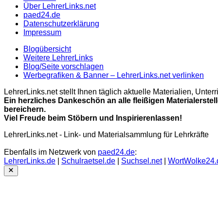
Über LehrerLinks.net
paed24.de
Datenschutzerklärung
Impressum
Blogübersicht
Weitere LehrerLinks
Blog/Seite vorschlagen
Werbegrafiken & Banner – LehrerLinks.net verlinken
LehrerLinks.net stellt Ihnen täglich aktuelle Materialien, Unt
Ein herzliches Dankeschön an alle fleißigen Materialerstel
bereichern.
Viel Freude beim Stöbern und Inspirierenlassen!
LehrerLinks.net - Link- und Materialsammlung für Lehrkräfte
Ebenfalls im Netzwerk von
paed24.de
:
LehrerLinks.de
|
Schulraetsel.de
|
Suchsel.net
|
WortWolke24.
Close