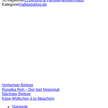
Schlagwörter
Erziehung & Familie
Familie
Urlaub
Kategorie
Halbtagsblog.de
Beitragsnavigation
Vorheriger
Vorheriger Beitrag
Beitrag:
Rusalka Reh – Der Igel Nepomuk
Nächster
Nächster Beitrag
Beitrag
Käse-Wölkchen à la 4teachers
Startseite