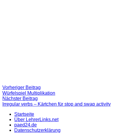
Beitragsnavigation
Vorheriger
Vorheriger Beitrag
Beitrag:
Würfelspiel Multiplikation
Nächster
Nächster Beitrag
Beitrag
Irregular verbs – Kärtchen für stop and swap activity
Startseite
Über LehrerLinks.net
paed24.de
Datenschutzerklärung