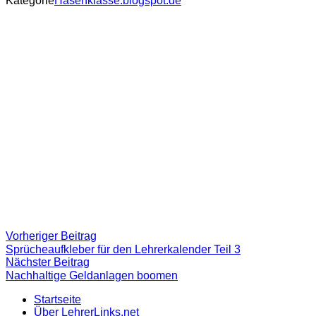
Kategorie
Hasenklasse.blogspot.de
Beitragsnavigation
Vorheriger
Vorheriger Beitrag
Beitrag:
Sprücheaufkleber für den Lehrerkalender Teil 3
Nächster
Nächster Beitrag
Beitrag
Nachhaltige Geldanlagen boomen
Startseite
Über LehrerLinks.net