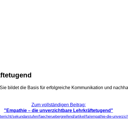
äftetugend
e bildet die Basis für erfolgreiche Kommunikation und nachhalti
Zum vollständigen Beitrag:
"Empathie – die unverzichtbare Lehrkräftetugend"
nterricht/sekundarstufen/faecheruebergreifend/artikel/fa/empathie-die-unverzic