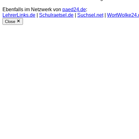
Ebenfalls im Netzwerk von
paed24.de
:
LehrerLinks.de
|
Schulraetsel.de
|
Suchsel.net
|
WortWolke24.
Close