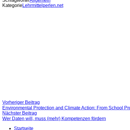
Schlagwörter
Allgemein
Kategorie
Lehrmittelperlen.net
Beitragsnavigation
Vorheriger
Vorheriger Beitrag
Beitrag:
Environmental Protection and Climate Action: From School Pro
Nächster
Nächster Beitrag
Beitrag
Wer Daten will, muss (mehr) Kompetenzen fördern
Startseite