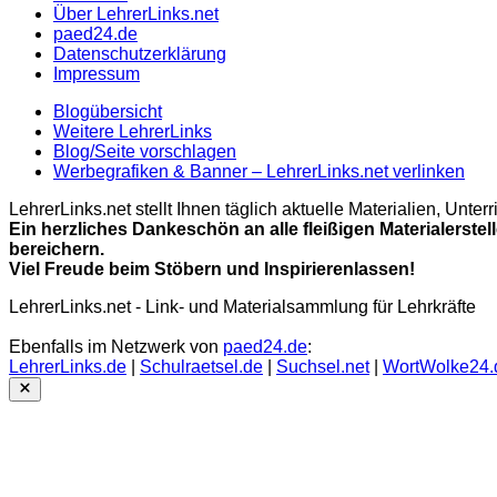
Über LehrerLinks.net
paed24.de
Datenschutzerklärung
Impressum
Blogübersicht
Weitere LehrerLinks
Blog/Seite vorschlagen
Werbegrafiken & Banner – LehrerLinks.net verlinken
LehrerLinks.net stellt Ihnen täglich aktuelle Materialien, Unt
Ein herzliches Dankeschön an alle fleißigen Materialerstel
bereichern.
Viel Freude beim Stöbern und Inspirierenlassen!
LehrerLinks.net - Link- und Materialsammlung für Lehrkräfte
Ebenfalls im Netzwerk von
paed24.de
:
LehrerLinks.de
|
Schulraetsel.de
|
Suchsel.net
|
WortWolke24.
Close