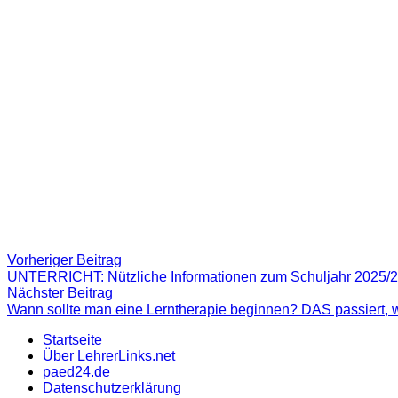
Beitragsnavigation
Vorheriger
Vorheriger Beitrag
Beitrag:
UNTERRICHT: Nützliche Informationen zum Schuljahr 2025/
Nächster
Nächster Beitrag
Beitrag
Wann sollte man eine Lerntherapie beginnen? DAS passiert, w
Startseite
Über LehrerLinks.net
paed24.de
Datenschutzerklärung