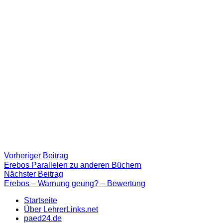
Beitragsnavigation
Vorheriger
Vorheriger Beitrag
Beitrag:
Erebos Parallelen zu anderen Büchern
Nächster
Nächster Beitrag
Beitrag
Erebos – Warnung geung? – Bewertung
Startseite
Über LehrerLinks.net
paed24.de