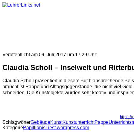
Skip
to
content
Veröffentlicht am 09. Juli 2017 um 17:29 Uhr:
Claudia Scholl – Inselwelt und Ritterb
Claudia Scholl präsentiert in diesem Buch ansprechende Beis
braucht ist Pappe und Alltagsgegenstände, die nicht viel Gel
schneiden. Die Kunstobjekte wurden sehr kreativ und inspirier
https://
Schlagwörter
Gebäude
Kunst
Kunstunterricht
Pappe
Unterrichts
Kategorie
PapillionisLiest.wordpress.com