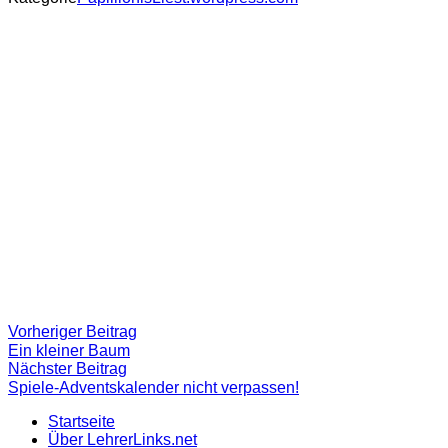
Beitragsnavigation
Vorheriger
Vorheriger Beitrag
Beitrag:
Ein kleiner Baum
Nächster
Nächster Beitrag
Beitrag
Spiele-Adventskalender nicht verpassen!
Startseite
Über LehrerLinks.net