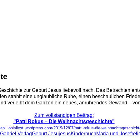
te
e Geschichte zur Geburt Jesus liebevoll nach. Das Betrachten 
n strahlt eine unglaubliche Ruhe, einen beschaulichen Fried
nd verleiht dem Ganzen ein neues, anrührendes Gewand – von 
Zum vollständigen Beitrag:
"Patti Rokus – Die Weihnachtsgeschichte"
papillionisliest.wordpress.com/2019/12/07/patti-rokus-die-weihnachtsgeschicht
Gabriel Verlag
Geburt Jesu
jesus
Kinderbuch
Maria und Josef
reli