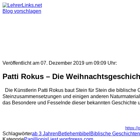
Skip
to
Blog vorschlagen
content
Veröffentlicht am 07. Dezember 2019 um 09:09 Uhr:
Patti Rokus – Die Weihnachtsgeschich
Die Künstlerin Patti Rokus baut Stein für Stein die biblisch
Steinzusammensetzungen und einigen anderen Naturmaterialie
das Besondere und Fesselnde dieser bekannten Geschichte u
https://
Schlagwörter
ab 3 Jahren
Betlehem
bibel
Biblische Geschichten
Kategorie
PapillionisLiest.wordpress.com