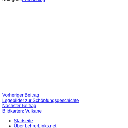
Beitragsnavigation
Vorheriger
Vorheriger Beitrag
Beitrag:
Legebilder zur Schöpfungsgeschichte
Nächster
Nächster Beitrag
Beitrag
Bildkarten: Vulkane
Startseite
Über LehrerLinks.net