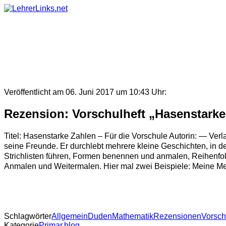
Skip
to
content
Veröffentlicht am 06. Juni 2017 um 10:43 Uhr:
Rezension: Vorschulheft „Hasenstarke
Titel: Hasenstarke Zahlen – Für die Vorschule Autorin: — Ve
seine Freunde. Er durchlebt mehrere kleine Geschichten, in 
Strichlisten führen, Formen benennen und anmalen, Reihenfo
Anmalen und Weitermalen. Hier mal zwei Beispiele: Meine Meinu
Schlagwörter
Allgemein
Duden
Mathematik
Rezensionen
Vorsch
Kategorie
Primar.blog