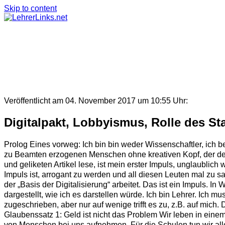
Skip to content
Veröffentlicht am 04. November 2017 um 10:55 Uhr:
Digitalpakt, Lobbyismus, Rolle des St
Prolog Eines vorweg: Ich bin bin weder Wissenschaftler, ich b
zu Beamten erzogenen Menschen ohne kreativen Kopf, der den A
und geliketen Artikel lese, ist mein erster Impuls, unglaublic
Impuls ist, arrogant zu werden und all diesen Leuten mal zu sa
der „Basis der Digitalisierung“ arbeitet. Das ist ein Impuls. 
dargestellt, wie ich es darstellen würde. Ich bin Lehrer. Ich 
zugeschrieben, aber nur auf wenige trifft es zu, z.B. auf mic
Glaubenssatz 1: Geld ist nicht das Problem Wir leben in ei
von Menschen bei uns aufnehmen. Für die Schulen tun wir alles