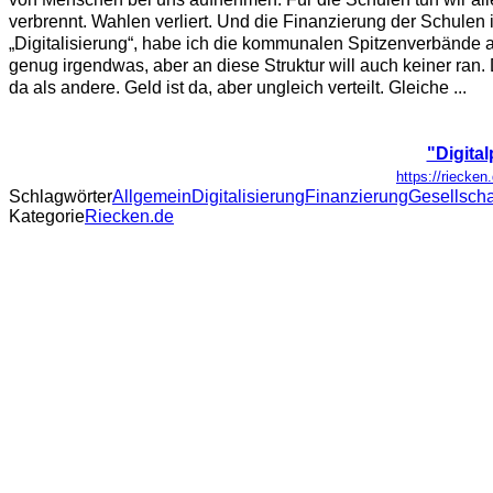
verbrennt. Wahlen verliert. Und die Finanzierung der Schulen 
„Digitalisierung“, habe ich die kommunalen Spitzenverbände am 
genug irgendwas, aber an diese Struktur will auch keiner ran.
da als andere. Geld ist da, aber ungleich verteilt. Gleiche ...
"Digita
https://riecken
Schlagwörter
Allgemein
Digitalisierung
Finanzierung
Gesellscha
Kategorie
Riecken.de