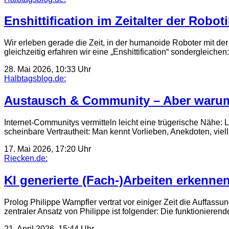
Enshittification im Zeitalter der Roboti
Wir erleben gerade die Zeit, in der humanoide Roboter mit der 
gleichzeitig erfahren wir eine „Enshittification“ sondergleiche
28. Mai 2026, 10:33 Uhr
Halbtagsblog.de:
Austausch & Community – Aber warum
Internet-Communitys vermitteln leicht eine trügerische Nähe:
scheinbare Vertrautheit: Man kennt Vorlieben, Anekdoten, vie
17. Mai 2026, 17:20 Uhr
Riecken.de:
KI generierte (Fach-)Arbeiten erkenne
Prolog Philippe Wampfler vertrat vor einiger Zeit die Auffas
zentraler Ansatz von Philippe ist folgender: Die funktionier
21. April 2026, 15:44 Uhr