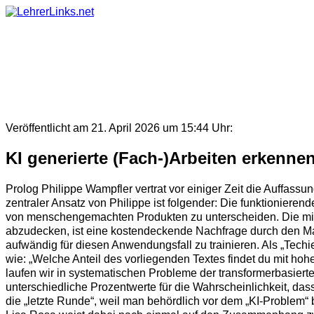
Skip
to
content
Veröffentlicht am 21. April 2026 um 15:44 Uhr:
KI generierte (Fach-)Arbeiten erkenne
Prolog Philippe Wampfler vertrat vor einiger Zeit die Auffas
zentraler Ansatz von Philippe ist folgender: Die funktionier
von menschengemachten Produkten zu unterscheiden. Die minim
abzudecken, ist eine kostendeckende Nachfrage durch den Markt
aufwändig für diesen Anwendungsfall zu trainieren. Als „Tech
wie: „Welche Anteil des vorliegenden Textes findet du mit h
laufen wir in systematischen Probleme der transformerbasierte
unterschiedliche Prozentwerte für die Wahrscheinlichkeit, dass 
die „letzte Runde“, weil man behördlich vor dem „KI-Problem“ b