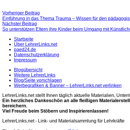
Beitragsnavigation
Vorheriger
Vorheriger Beitrag
Beitrag:
Einführung in das Thema Trauma – Wissen für den pädagogis
Nächster
Nächster Beitrag
Beitrag
So unterstützen Eltern ihre Kinder beim Umgang mit Künstliche
Startseite
Über LehrerLinks.net
paed24.de
Datenschutzerklärung
Impressum
Blogübersicht
Weitere LehrerLinks
Blog/Seite vorschlagen
Werbegrafiken & Banner – LehrerLinks.net verlinken
LehrerLinks.net stellt Ihnen täglich aktuelle Materialien, Unt
Ein herzliches Dankeschön an alle fleißigen Materialerstel
bereichern.
Viel Freude beim Stöbern und Inspirierenlassen!
LehrerLinks.net - Link- und Materialsammlung für Lehrkräfte