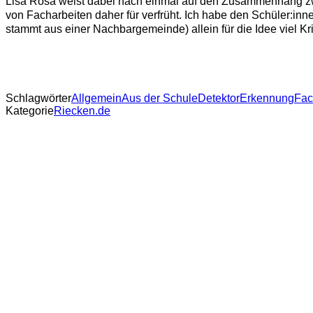
Lisa Rosa weist dabei nach einmal auf den Zusammenhang zwis
von Facharbeiten daher für verfrüht. Ich habe den Schüler:in
stammt aus einer Nachbargemeinde) allein für die Idee viel Kri
Schlagwörter
Allgemein
Aus der Schule
Detektor
Erkennung
Fac
Kategorie
Riecken.de