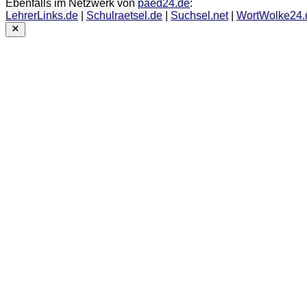
Ebenfalls im Netzwerk von
paed24.de
:
LehrerLinks.de
|
Schulraetsel.de
|
Suchsel.net
|
WortWolke24.
Close