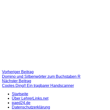
Beitragsnavigation
Vorheriger
Vorheriger Beitrag
Beitrag:
Domino und Silbenwörter zum Buchstaben R
Nächster
Nächster Beitrag
Beitrag
Cooles Ding!! Ein tragbarer Handscanner
Startseite
Über LehrerLinks.net
paed24.de
Datenschutzerklärung