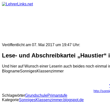
Skip
to
content
Veröffentlicht am 07. Mai 2017 um 19:47 Uhr:
Lese- und Abschreibkartei „Haustier“ i
Und hier auf Wunsch einer Leserin auch beides noch einmal i
BlognameSonnigesKlassenzimmer
http://sonn
Schlagwörter
Grundschule
Primarstufe
Kategorie
SonnigesKlassenzimmer.blogspot.de